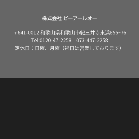
株式会社 ピーアールオー
〒641-0012 和歌山県和歌山市紀三井寺東浜855ｰ76
Tel:
0120-47-2258
073-447-2258
定休日：日曜、月曜（祝日は営業しております）