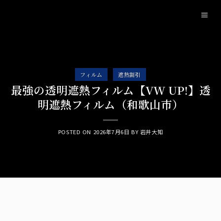
Skip
to
content
フィルム
遮熱割引
最強の透明遮熱フィルム【VW UP!】透
明遮熱フィルム（和歌山市）
POSTED ON
2026年7月6日
BY
岩井大知