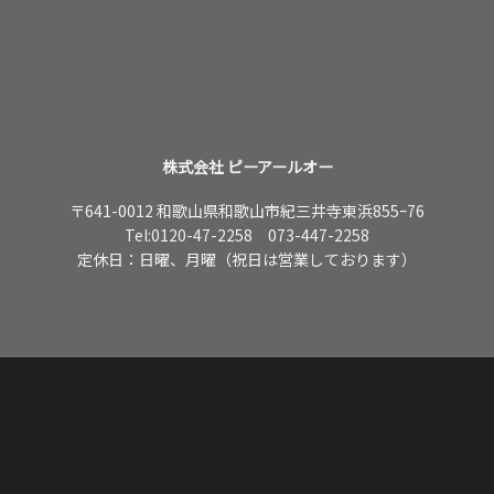
株式会社 ピーアールオー
〒641-0012 和歌山県和歌山市紀三井寺東浜855ｰ76
Tel:
0120-47-2258
073-447-2258
定休日：日曜、月曜（祝日は営業しております）