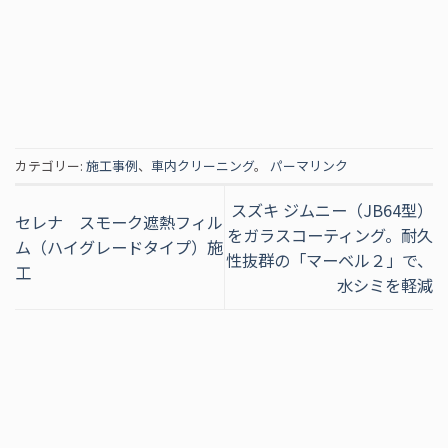
カテゴリー:
施工事例
、
車内クリーニング
。
パーマリンク
スズキ ジムニー（JB64型）
セレナ スモーク遮熱フィル
をガラスコーティング。耐久
ム（ハイグレードタイプ）施
性抜群の「マーベル２」で、
工
水シミを軽減