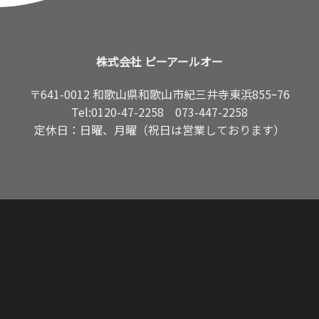
株式会社 ピーアールオー
〒641-0012 和歌山県和歌山市紀三井寺東浜855ｰ76
Tel:
0120-47-2258
073-447-2258
定休日：日曜、月曜（祝日は営業しております）