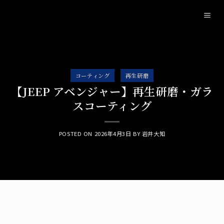
Skip
to
content
コーティング
再生研磨
【JEEP アベンジャー】再生研磨・ガラ
スコーティング
POSTED ON
2026年4月3日
BY
岩井大知