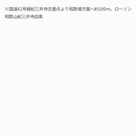
※国道42号線紀三井寺交差点より和歌浦方面へ約100m。ローソン
和歌山紀三井寺店奥