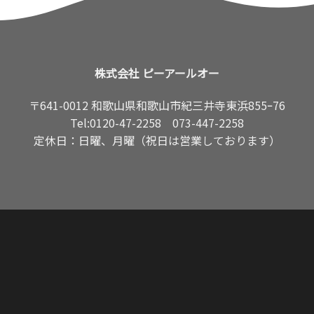
株式会社 ピーアールオー
〒641-0012 和歌山県和歌山市紀三井寺東浜855ｰ76
Tel:
0120-47-2258
073-447-2258
定休日：日曜、月曜（祝日は営業しております）