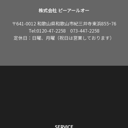
株式会社 ピーアールオー
〒641-0012 和歌山県和歌山市紀三井寺東浜855ｰ76
Tel:
0120-47-2258
073-447-2258
定休日：日曜、月曜（祝日は営業しております）
SERVICE