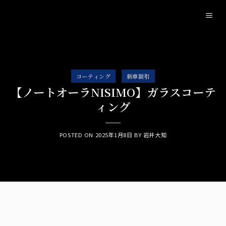
Skip
to
content
コーティング
新車割引
【ノートオーラNISIMO】ガラスコーテ
ィング
POSTED ON
2025年1月8日
BY
岩井大知