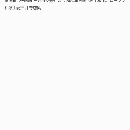
※国道42号線紀三井寺交差点より和歌浦方面へ約100m。ローソン
和歌山紀三井寺店奥