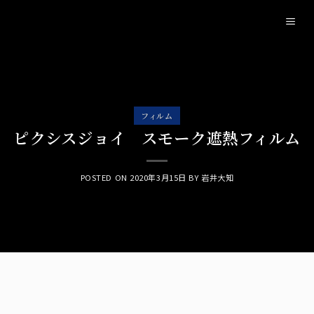
Skip
to
content
フィルム
ピクシスジョイ スモーク遮熱フィルム
POSTED ON
2020年3月15日
BY
岩井大知