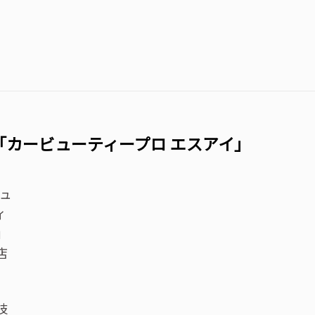
「カービューティープロ エスアイ」
ビュ
ィ
」
店
技