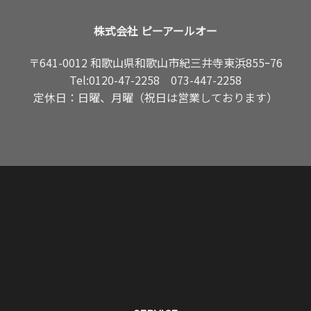
株式会社 ピーアールオー
〒641-0012 和歌山県和歌山市紀三井寺東浜855ｰ76
Tel:
0120-47-2258
073-447-2258
定休日：日曜、月曜（祝日は営業しております）