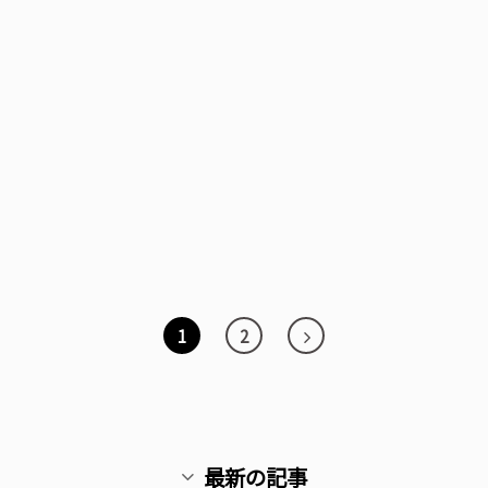
コーティング フィルム 施工事例
スズキ ジムニーをガラスコーティング。経年
車割引でお得！耐久性UP＆光沢復活！
2022年9月7日
1
2
最新の記事