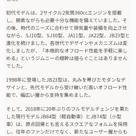
初代モデルは、2サイクル2気筒360ccエンジンを搭載
し、簡素ながらも必要十分な機能を備えていました。そ
の後、時代のニーズに合わせて排気量や装備を向上させ
ながら、SJ10型、SJ30型、JA11型、JA22型、JB23型と
進化を続けました。各世代でデザインやメカニズムは変
化しましたが、「本格的なオフロード性能を手軽に楽し
める」というジムニーの根幹は揺らぐことはありません
でした。
1998年に登場したJB23型は、丸みを帯びたモダンなデ
ザインと、先代モデルから受け継いだ高いオフロード性
能で、幅広い層から支持を集めました。
そして、2018年に20年ぶりのフルモデルチェンジを果た
した現行モデルJB64型（軽自動車）とJB74型（小型
車）は、原点回帰とも言えるスクエアなフォルムを採用
し、往年のファンだけでなく、新たなユーザー層からも