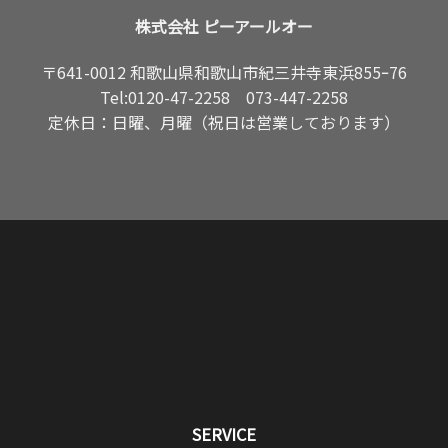
株式会社 ピーアールオー
〒641-0012 和歌山県和歌山市紀三井寺東浜855ｰ76
Tel:
0120-47-2258
073-447-2258
定休日：日曜、月曜（祝日は営業しております）
SERVICE